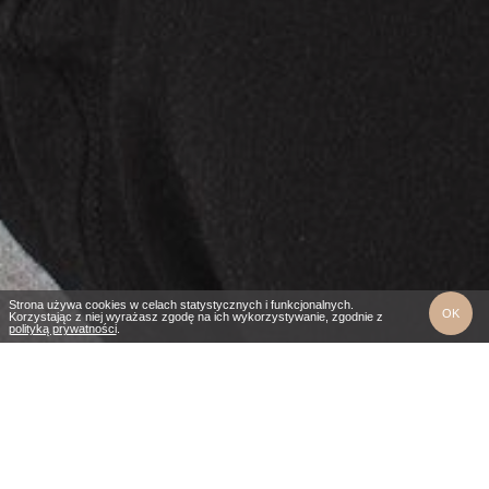
Strona używa cookies w celach statystycznych i funkcjonalnych.
OK
Korzystając z niej wyrażasz zgodę na ich wykorzystywanie, zgodnie z
polityką prywatności
.
2 noclegi
3 dni
REZERWACJA
ZADZWOŃ
DOJAZD
Obowiązuje
20 maj - 10 wrz