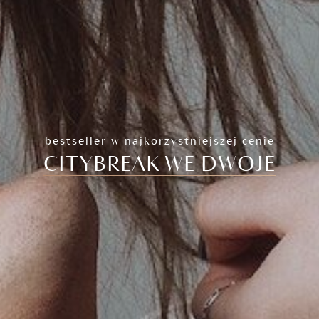
O NAS
POKOJE I APARTAMENTY
PAKIETY
bestseller w najkorzystniejszej cenie
ŚNIADANIA
CITYBREAK WE DWOJE
ATRAKCJE
GALERIA
GRUPY
KONTAKT