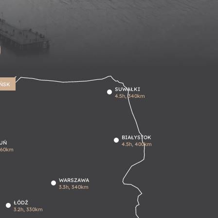
ŃSK
SUWAŁKI
4.5h, 340km
BIAŁYSTOK
UŃ
4.5h, 400km
160km
WARSZAWA
3.3h, 340km
ŁÓDŹ
3.2h, 330km