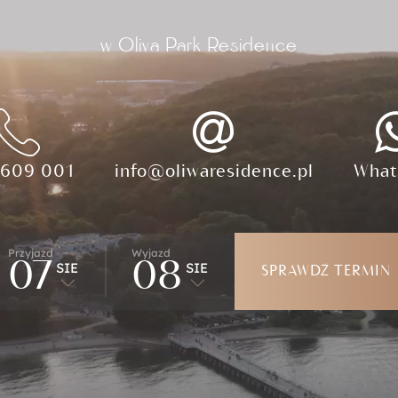
GRUPY
w Oliva Park Residence
KONTAKT
 609 001
info@oliwaresidence.pl
What
Przyjazd
Wyjazd
07
SIE
08
SIE
SPRAWDŹ TERMIN