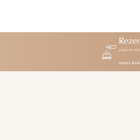
Rezer
strona ww
wpisz ko