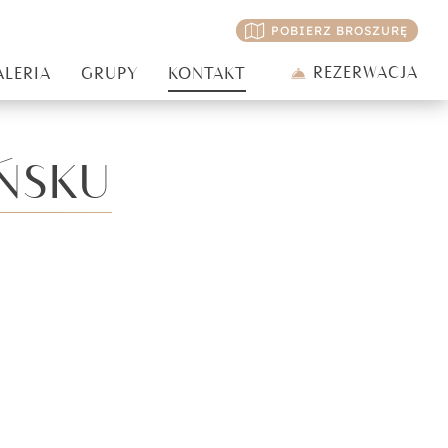
POBIERZ BROSZURĘ
REZERWACJA
ALERIA
GRUPY
KONTAKT
ŃSKU