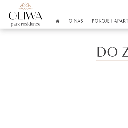
O NAS
POKOJE I APA
DO 