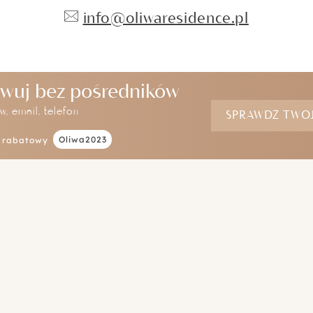
info@oliwaresidence.pl
wuj bez pośredników
w, email, telefon
SPRAWDŹ TWOJ
Oliwa2023
d rabatowy