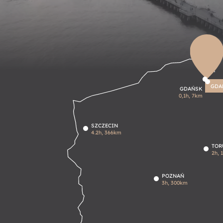
GDA
GDAŃSK
0,1h, 7km
SZCZECIN
4.2h, 366km
TOR
2h, 
POZNAŃ
3h, 300km