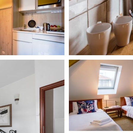
ŚNIADANIA
ATRAKCJE
GALERIA
GRUPY
KONTAKT